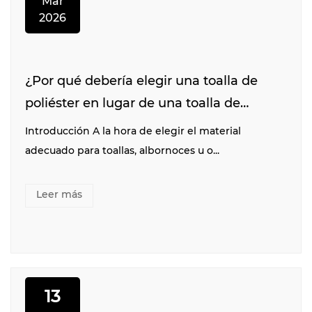
Mar
2026
¿Por qué debería elegir una toalla de
poliéster en lugar de una toalla de
algodón para usos específicos?
Introducción A la hora de elegir el material
adecuado para toallas, albornoces u o...
Leer más
13