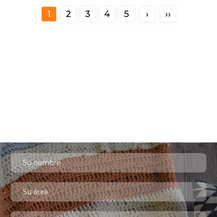
1
2
3
4
5
›
››