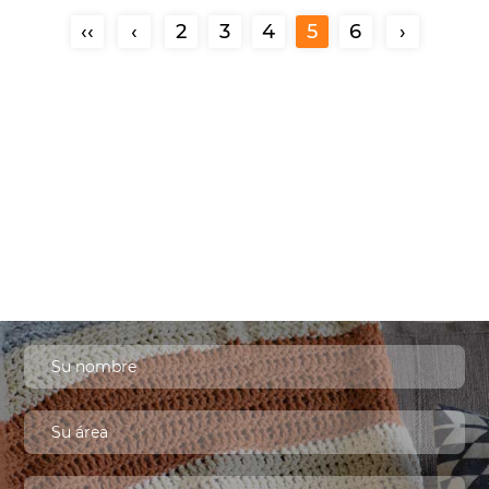
‹‹
‹
2
3
4
5
6
›