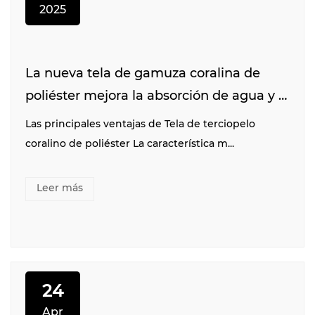
2025
La nueva tela de gamuza coralina de
poliéster mejora la absorción de agua y la
comodidad de las toallas de baño
Las principales ventajas de Tela de terciopelo
coralino de poliéster La característica m...
Leer más
24
Apr