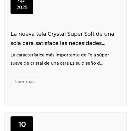
Apr
2025
La nueva tela Crystal Super Soft de una
sola cara satisface las necesidades
prácticas de múltiples escenarios
La característica más importante de Tela súper
suave de cristal de una cara Es su diseño d...
Leer más
10