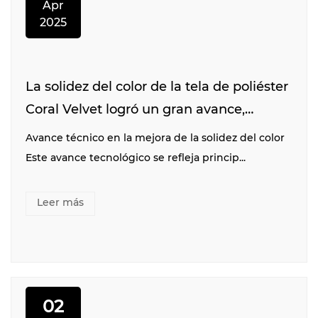
Apr
2025
La solidez del color de la tela de poliéster
Coral Velvet logró un gran avance,
promoviendo la mejora de la calidad de
Avance técnico en la mejora de la solidez del color
la industria
Este avance tecnológico se refleja princip...
Leer más
02