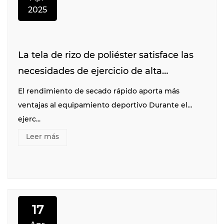
2025
La tela de rizo de poliéster satisface las
necesidades de ejercicio de alta
intensidad con un rendimiento de
El rendimiento de secado rápido aporta más
secado rápido.
ventajas al equipamiento deportivo Durante el
ejerc...
Leer más
17