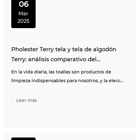
06
Mar
2025
Pholester Terry tela y tela de algodón
Terry: análisis comparativo del
rendimiento de absorción de agua
En la vida diaria, las toallas son productos de
limpieza indispensables para nosotros, y la elecc...
Leer más