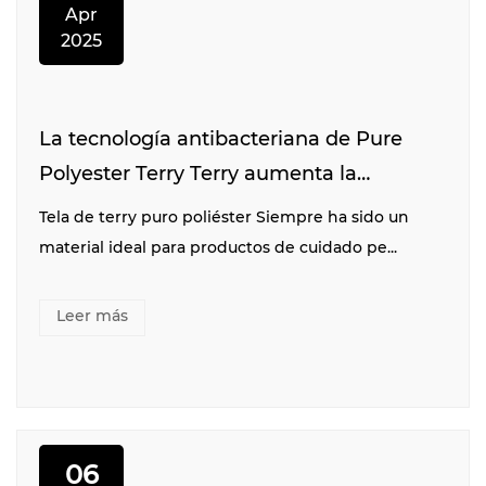
Apr
2025
La tecnología antibacteriana de Pure
Polyester Terry Terry aumenta la
demanda del mercado de productos de
Tela de terry puro poliéster Siempre ha sido un
cuidado personal
material ideal para productos de cuidado pe...
Leer más
06